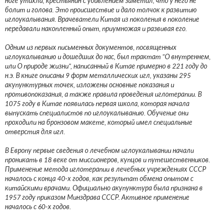
ноге утихла, крестьянин с удивлением заметил, что у него не
болит и голова. Это происшествие и дало толчок к развитию
иглоукалывания. Врачеватели Китая из поколения в поколение
передавали накопленный опыт, приумножая и развивая его.
Одним из первых письменных документов, посвященных
иглоукалыванию и дошедших до нас, был трактат "О внутреннем,
или О природе жизни", написанный в Китае примерно в 221 году до
н.э. В книге описаны 9 форм металлических игл, указаны 295
акупунктурных точек, изложены основные показания и
противопоказания, а также правила проведения иглотерапии. В
1075 году в Китае появилась первая школа, которая начала
выпускать специалистов по иглоукалыванию. Обучение они
проходили на бронзовом макете, который имел специальные
отверстия для игл.
В Европу первые сведения о лечебном иглоукалывании начали
проникать в 18 веке от миссионеров, купцов и путешественников.
Применение метода иглотерапии в лечебных учреждениях СССР
началось с конца 40-х годов, как результат обмена опытом с
китайскими врачами. Официально акупунктура была признана в
1957 году приказом Минздрава СССР. Активное применение
началось с 60-х годов.