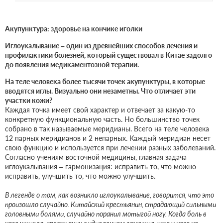
Акупунктура: здоровье на кончике иголки
Иглоукалывание – один из древнейших способов лечения и
профилактики болезней, который существовал в Китае задолго
до появления медикаментозной терапии.
На теле человека более тысячи точек акупунктуры, в которые
вводятся иглы. Визуально они незаметны. Что отличает эти
участки кожи?
Каждая точка имеет свой характер и отвечает за какую-то
конкретную функциональную часть. Но большинство точек
собрано в так называемые меридианы. Всего на теле человека
12 парных меридианов и 2 непарных. Каждый меридиан несет
свою функцию и используется при лечении разных заболеваний.
Согласно учениям восточной медицины, главная задача
иглоукалывания – гармонизация: исправить то, что можно
исправить, улучшить то, что можно улучшить.
В легенде о том, как возникло иглоукалывание, говорится, что это
произошло случайно. Китайский крестьянин, страдающий сильными
головными болями, случайно поранил мотыгой ногу. Когда боль в