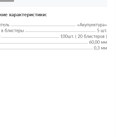
кие характеристики:
итель
«Акупунктура»
 в блистеры
5 шт.
е
100шт. ( 20 блистеров )
60,00 мм
0,3 мм