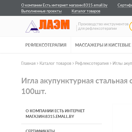
О компании Есть интернет магазин:8315.emall.by
Сертиф
Выполненные проекты
Каталог товаров
Производство инструментов
для рефлексотерапии
РЕФЛЕКСОТЕРАПИЯ
МАССАЖЕРЫ И КИСТЕВЫЕ
Главная
Каталог товаров
Рефлексотерапия
Иглы аку
Игла акупунктурная стальная 
100шт.
О КОМПАНИИ ЕСТЬ ИНТЕРНЕТ
МАГАЗИН:8315.EMALL.BY
СЕРТИФИКАТЫ