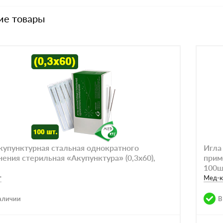
ие товары
купунктурная стальная однократного
Игла
ения стерильная «Акупунктура» (0,3х60),
прим
100ш
т
Meд-к
аличии
В