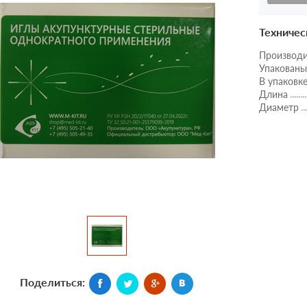
Техничес
Производ
Упакованы
В упаковк
Длина
Диаметр
Поделиться: