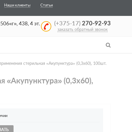
Наши клиенты
Статьи
(+375-17)
270-92-93
506«г», 438, 4 эт.
заказать обратный звонок
применения стерильная «Акупунктура» (0,3х60), 100шт.
 «Акупунктура» (0,3х60),
ичии
ЗАТЬ