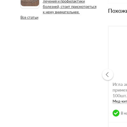
лечения и профилактики
болезней, стоит присмотреться
Похож
к нему внимательнее.
Все статьи
Игла а
примен
100шт.
Meд-ки
В н