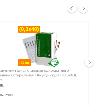
 акупунктурная стальная однократного
Игл
енения стерильная «Акупунктура» (0,3х40),
при
т.
100
ит
Meд
 наличии