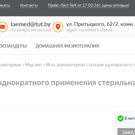
икаты
Контакты
Прайс-Лист №4 от 17.02.26г. (цены оптовые)
laemed@tut.by
ул. Притыцкого, 62/2, комн. 
по вопросам заказов
адрес головного офиса
 ЭСПАНДЕРЫ
ДОМАШНЯЯ ФИЗИОТЕРАПИЯ
пунктурные
Meд-кит
Игла акупунктурная стальная однократного 
однократного применения стерильная
В нал
ЗАКА