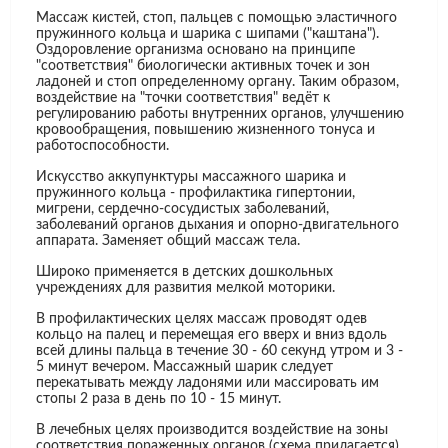
Массаж кистей, стоп, пальцев с помощью эластичного
пружинного кольца и шарика с шипами ("каштана").
Оздоровление организма основано на принципе
"соответствия" биологически активных точек и зон
ладоней и стоп определенному органу. Таким образом,
воздействие на "точки соответствия" ведёт к
регулированию работы внутренних органов, улучшению
кровообращения, повышению жизненного тонуса и
работоспособности.
Искусство аккупунктуры массажного шарика и
пружинного кольца - профилактика гипертонии,
мигрени, сердечно-сосудистых заболеваний,
заболеваний органов дыхания и опорно-двигательного
аппарата. Заменяет общий массаж тела.
Широко применяется в детских дошкольных
учреждениях для развития мелкой моторики.
В профилактических целях массаж проводят одев
кольцо на палец и перемещая его вверх и вниз вдоль
всей длины пальца в течение 30 - 60 секунд утром и 3 -
5 минут вечером. Массажный шарик следует
перекатывать между ладонями или массировать им
стопы 2 раза в день по 10 - 15 минут.
В лечебных целях производится воздействие на зоны
соответствия пораженных органов (схема прилагается)